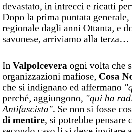
devastato, in intrecci e ricatti pe
Dopo la prima puntata generale,
regionale dagli anni Ottanta, e d
savonese, arriviamo alla terza…
In
Valpolcevera
ogni volta che s
organizzazioni mafiose,
Cosa No
che si indignano ed affermano
"q
perché, aggiungono,
"qui ha rad
Antifascista"
. Se non si fosse co
di mentire
, si potrebbe pensare 
secondo caso li si deve invitare 