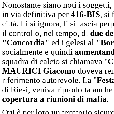
Nonostante siano noti i soggetti, 
in via definitiva per
416-BIS
, si
città. Li si ignora, li si lascia p
il controllo, nel tempo, di
due dei
"Concordia"
ed i gelesi al
"Bor
socialmente e quindi
aumentando
squadra di calcio si chiamava "
C
MAURICI Giacomo
doveva ren
riferimento autorevole. La "
Fest
di Riesi, veniva riprodotta anch
copertura a riunioni di mafia
.
Qui è per loro un territorio sicuro