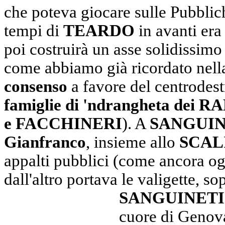
che poteva giocare sulle Pubbli
tempi di
TEARDO
in avanti era
poi costruirà un asse solidissim
come abbiamo già ricordato nella
consenso
a favore del centrodest
famiglie di 'ndrangheta d
e FACCHINERI
). A
SANGUIN
Gianfranco
, insieme allo
SCALI
appalti pubblici (come ancora og
dall'altro portava le valigette, sop
SANGUINETI
cuore di Genov