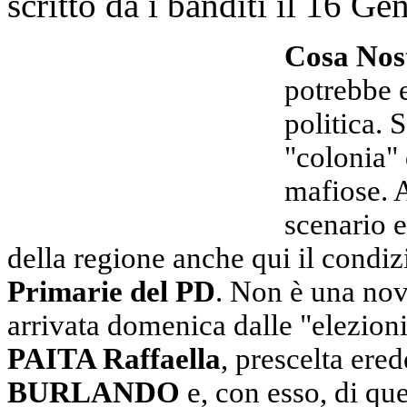
scritto da i banditi il
16 Gen
Cosa Nost
potrebbe 
politica. 
"colonia"
mafiose. 
scenario e
della regione anche qui il condi
Primarie del PD
. Non è una nov
arrivata domenica dalle "elezion
PAITA Raffaella
, prescelta ere
BURLANDO
e, con esso, di que