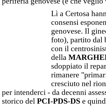
periferia genovese (e che veglio
Lì a Certosa hann
consensi esponent
genovese. Il gin
foto), partito da
con il centrosini
della
MARGHE
sdoppiato il repa
rimanere "primar
cresciuto nel rio
per intenderci - da decenni asse
storico del
PCI-PDS-DS
e quin