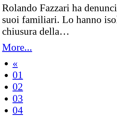
Rolando Fazzari ha denunciat
suoi familiari. Lo hanno iso
chiusura della…
More...
«
01
02
03
04