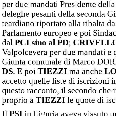
per due mandati Presidente della
deleghe pesanti della seconda G
teardiano riportato alla ribalta
Parlamento europeo e poi Sind
dal
PCI sino al PD
;
CRIVELLO
Valpolcevera per due mandati e qu
Giunta comunale di Marco DORI
DS
. E poi
TIEZZI
ma anche
LO
accetto quelle liste di iscrizioni 
questo racconto, il secondo che i
proprio a
TIEZZI
le quote di isc
Il
PSI
in Liguria aveva vissuto u