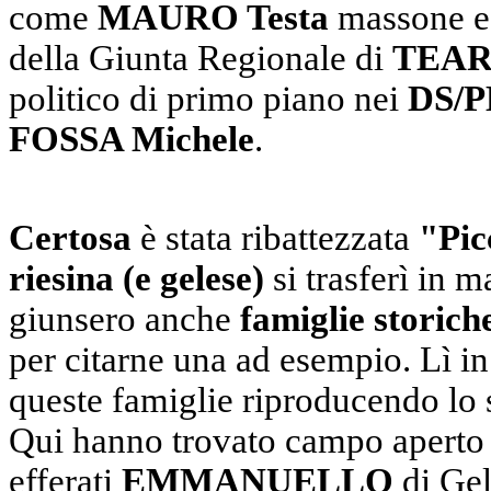
come
MAURO Testa
massone e 
della Giunta Regionale di
TEA
politico di primo piano nei
DS/P
FOSSA Michele
.
Certosa
è stata ribattezzata
"Pic
riesina (e gelese)
si trasferì in 
giunsero anche
famiglie storich
per citarne una ad esempio. Lì in
queste famiglie riproducendo lo s
Qui hanno trovato campo aperto (e
efferati
EMMANUELLO
di Ge