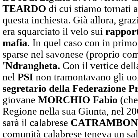
TEARDO
di cui stiamo tornati 
questa inchiesta. Già allora, graz
era squarciato il velo sui
rapport
mafia
. In quel caso con in prim
sparse nel savonese (proprio co
'Ndrangheta.
Con il vertice del
nel
PSI
non tramontavano gli uo
segretario della Federazione P
giovane
MORCHIO Fabio
(che
Regione nella sua Giunta, nel 200
sarà il calabrese
CATRAMBONE 
comunità calabrese teneva un sal